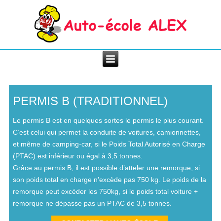
PERMIS B (TRADITIONNEL)
Le permis B est en quelques sortes le permis le plus courant.
C’est celui qui permet la conduite de voitures, camionnettes,
et même de camping-car, si le Poids Total Autorisé en Charge
(PTAC) est inférieur ou égal à 3,5 tonnes.
Grâce au permis B, il est possible d’atteler une remorque, si
son poids total en charge n’excède pas 750 kg. Le poids de la
remorque peut excéder les 750kg, si le poids total voiture +
remorque ne dépasse pas un PTAC de 3,5 tonnes.