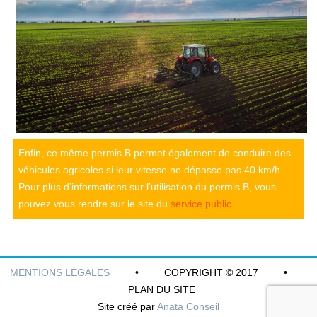
Enfin, ce même permis B permet également de conduire des
véhicules agricoles si leur vitesse ne dépasse pas 40 km/h.
Pour plus d’informations sur l’utilisation du permis B, vous
pouvez vous rendre sur le site du
service public
.
MENTIONS LÉGALES
• COPYRIGHT © 2017 •
PLAN DU SITE
Site créé par
Anata Conseil