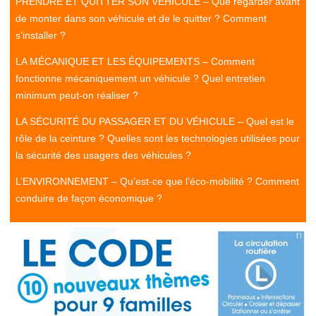
PRENDRE ET QUITTER SON VÉHICULE – Que regarder avant
de monter dans son véhicule et de le quitter ? Comment
s’installer ?
LA MÉCANIQUE ET LES ÉQUIPEMENTS – Comment
fonctionne mécaniquement un véhicule ? Quel entretien
minimum peut-on réaliser ?
LA SÉCURITÉ DU PASSAGER ET DU VÉHICULE – Quel est le
rôle de la ceinture ? Quelles sont les technologies utilisées pour
la sécurité des usagers des véhicules ?
L’ENVIRONNEMENT – Qu’est-ce que l’éco-mobilité ? Comment
conduire de façon économique ?