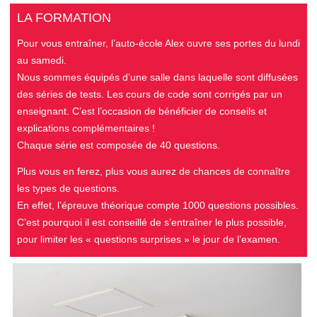
LA FORMATION
Pour vous entraîner, l’auto-école Alex ouvre ses portes du lundi
au samedi.
Nous sommes équipés d’une salle dans laquelle sont diffusées
des séries de tests. Les cours de code sont corrigés par un
enseignant. C’est l’occasion de bénéficier de conseils et
explications complémentaires !
Chaque série est composée de 40 questions.
Plus vous en ferez, plus vous aurez de chances de connaître
les types
de questions.
En effet, l’épreuve théorique compte 1000 questions possibles.
C’est pourquoi il est conseillé de s’entraîner le plus possible,
pour limiter les « questions surprises » le jour de l’examen.