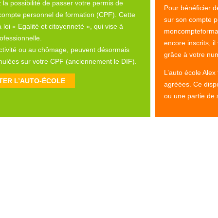
la possibilité de passer votre permis de
Pour bénéficier de 
 compte personnel de formation (CPF). Cette
sur son compte pe
 loi « Egalité et citoyenneté », qui vise à
moncompteformati
rofessionnelle.
encore inscrits, i
 activité ou au chômage, peuvent désormais
grâce à votre num
umulées sur votre CPF (anciennement le DIF).
L’auto école Alex
TER L’AUTO-ÉCOLE
agréées. Ce dispo
ou une partie de 